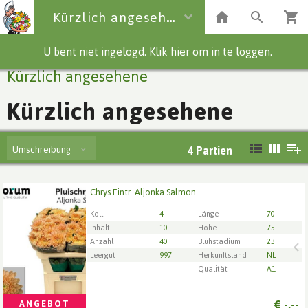
Kürzlich angesehene
U bent niet ingelogd. Klik hier om in te loggen.
Kürzlich angesehene
Kürzlich angesehene
Umschreibung
4
Partien
Chrys Eintr. Aljonka Salmon
Chrys Eintr. Aljonka Salmon
Wählen Sie zuerst ein Lieferdatum.
Kolli
4
Länge
70
Inhalt
10
Höhe
75
Anzahl
40
Blühstadium
23
Leergut
997
Herkunftsland
NL
Qualität
A1
€
-,--
ANGEBOT