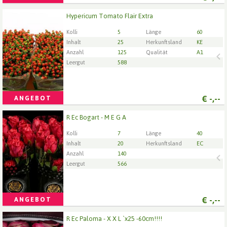
Hypericum Tomato Flair Extra
Hypericum Tomato Flair Extra
Wählen Sie zuerst ein Lieferdatum.
Kolli
5
Länge
60
Inhalt
25
Herkunftsland
KE
Anzahl
125
Qualität
A1
Leergut
588
€
-,--
ANGEBOT
R Ec Bogart - M E G A
R Ec Bogart - M E G A
Wählen Sie zuerst ein Lieferdatum.
Kolli
7
Länge
40
Inhalt
20
Herkunftsland
EC
Anzahl
140
Leergut
566
€
-,--
ANGEBOT
R Ec Paloma - X X L `x25 -60cm!!!!
R Ec Paloma - X X L `x25 -60cm!!!!