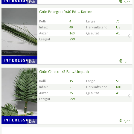
€
-,--
INTERESSANT
Live
Grün Beargras ´x40 Bd. = Karton
Grün Beargras ´x40 Bd. = Karton
Wählen Sie zuerst ein Lieferdatum.
Kolli
4
Länge
75
Inhalt
40
Herkunftsland
US
Anzahl
160
Qualität
A1
Leergut
999
€
-,--
INTERESSANT
Live
Grün Chicco `x5 Bd. = Umpack
Grün Chicco `x5 Bd. = Umpack
Wählen Sie zuerst ein Lieferdatum.
Kolli
15
Länge
50
Inhalt
5
Herkunftsland
MX
Anzahl
75
Qualität
A1
Leergut
999
€
-,--
INTERESSANT
Live