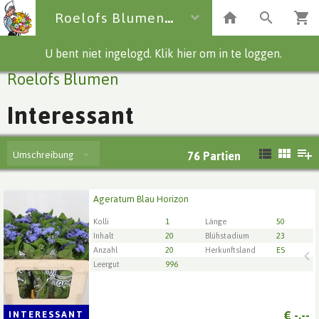
Roelofs Blumen
U bent niet ingelogd. Klik hier om in te loggen.
Roelofs Blumen
Interessant
Umschreibung
76
Partien
Ageratum Blau Horizon
Ageratum Blau Horizon
Wählen Sie zuerst ein Lieferdatum.
Kolli
1
Länge
50
Inhalt
20
Blühstadium
23
Anzahl
20
Herkunftsland
ES
Leergut
996
€
-,--
INTERESSANT