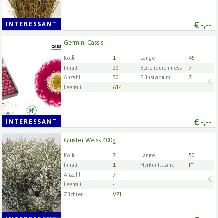
€
-,--
INTERESSANT
Germini Cassis
Germini Cassis
Wählen Sie zuerst ein Lieferdatum.
Kolli
1
Länge
45
Inhalt
30
Blütendurchmesser
7
Anzahl
30
Blühstadium
7
Leergut
614
€
-,--
INTERESSANT
Ginster Weiss 400g
Ginster Weiss 400g
Wählen Sie zuerst ein Lieferdatum.
Kolli
7
Länge
50
Inhalt
1
Herkunftsland
IT
Anzahl
7
Leergut
-
Züchter
VZH